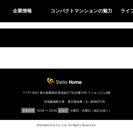
企業情報
コンパクトマンションの魅力
ライ
〒171-0021 東京都豊島区西池袋3丁目30番10号 ライオンビル3階
宅地建物取引業 東京都知事（3）第98072号
営業時間
10:00 〜 20:00
定休日
火曜日・水曜日（祝日を除く）
©︎Stellahome Co.,Ltd. All Rights Reserved.