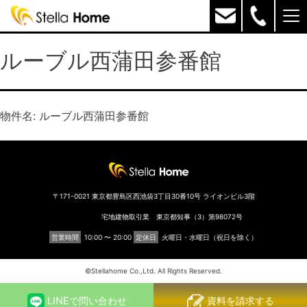
ルーブル西蒲田参番館
物件名: ルーブル西蒲田参番館
〒171-0021 東京都豊島区西池袋3丁目30番10号 ライオンビル3階
宅地建物取引業 東京都知事（3）第98072号
営業時間
10:00 〜 20:00
定休日
火曜日・水曜日（祝日を除く）
©︎Stellahome Co.,Ltd. All Rights Reserved.
LINEで問い合わせ
資料を請求する