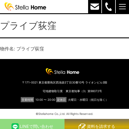
プライブ荻窪
物件名: プライブ荻窪
〒171-0021 東京都豊島区西池袋3丁目30番10号 ライオンビル3階
宅地建物取引業 東京都知事（3）第98072号
営業時間
10:00 〜 20:00
定休日
火曜日・水曜日（祝日を除く）
©︎Stellahome Co.,Ltd. All Rights Reserved.
LINEで問い合わせ
資料を請求する