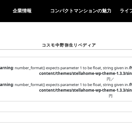
企業情報
コンパクトマンションの魅力
ライ
コスモ中野弥生リベディア
arning
: number_format() expects parameter 1 to be float, string given in
/
content/themes/stellahome-wp-theme-1.3.3/sin
円／
arning
: number_format() expects parameter 1 to be float, string given in
/
content/themes/stellahome-wp-theme-1.3.3/sin
円