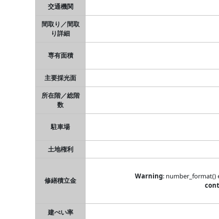
交通機関
間取り／間取
り詳細
専有面積
主要採光面
所在階／総階
数
駐車場
土地権利
Warning
: number_format() e
修繕積立金
cont
建ぺい率