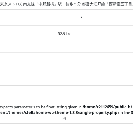
東京メトロ方南支線「中野新橋」駅 徒歩５分 都営大江戸線「西新宿五丁目
/
32.91㎡
xpects parameter 1 to be float, string given in
/home/r2112659/public_ht
ent/themes/stellahome-wp-theme-1.3.3/single-property.php
on line
円