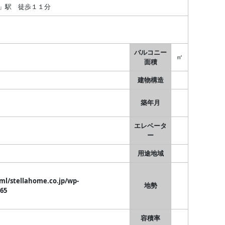
」駅 徒歩１１分
バルコニー
㎡
面積
建物構造
築年月
エレベータ
ー
用途地域
ml/stellahome.co.jp/wp-
地勢
365
容積率