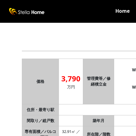
Home
W
3,790
管理費等／修
価格
繕積立金
万円
W
住所・最寄り駅
間取り／総戸数
築年月
専有面積／バルコ
32.91㎡ ／
所在階／階数