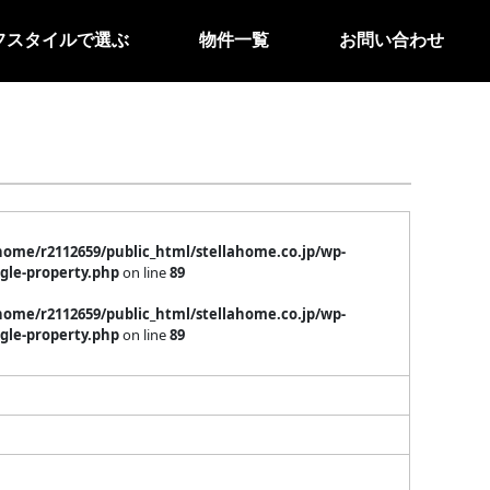
フスタイルで選ぶ
物件一覧
お問い合わせ
home/r2112659/public_html/stellahome.co.jp/wp-
gle-property.php
on line
89
home/r2112659/public_html/stellahome.co.jp/wp-
gle-property.php
on line
89